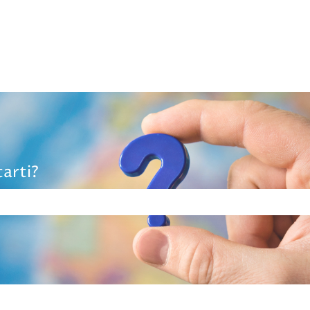
arti?
rché il campo di ricerca è vuoto.